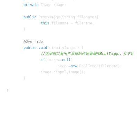
private
 Image image;

public
ProxyImage
(String filename)
{

this
.filename = filename;

	}

@Override
public
void
dispalyImage
()
 {

//这里可以看出它具体的还是要调用RealImage，并不是
if
(image==
null
)

			image=
new
RealImage
(filename);

		image.dispalyImage();

	}
