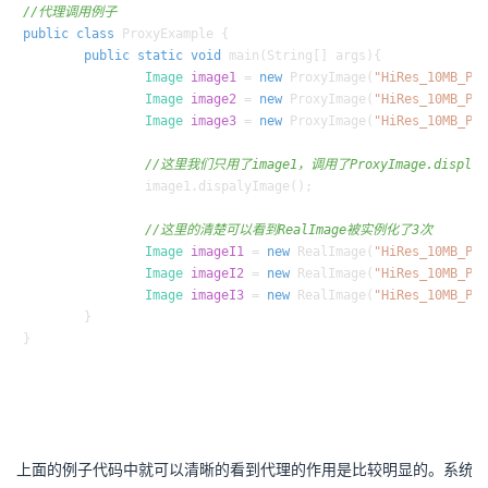
//代理调用例子
public
class
ProxyExample
 {

public
static
void
main
(String[] args)
{

Image
image1
=
new
ProxyImage
(
"HiRes_10MB_Ph
Image
image2
=
new
ProxyImage
(
"HiRes_10MB_Ph
Image
image3
=
new
ProxyImage
(
"HiRes_10MB_Ph
//这里我们只用了image1，调用了ProxyImage.displ
		image1.dispalyImage();

//这里的清楚可以看到RealImage被实例化了3次
Image
imageI1
=
new
RealImage
(
"HiRes_10MB_Ph
Image
imageI2
=
new
RealImage
(
"HiRes_10MB_Ph
Image
imageI3
=
new
RealImage
(
"HiRes_10MB_Ph
	}

上面的例子代码中就可以清晰的看到代理的作用是比较明显的。系统