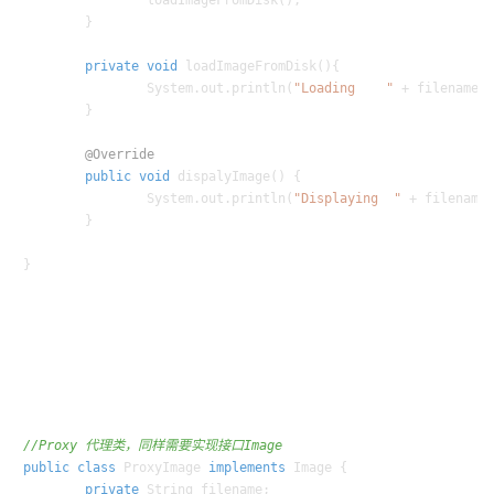
		loadImageFromDisk();

	}

private
void
loadImageFromDisk
()
{

		System.out.println(
"Loading    "
 + filename);
	}

@Override
public
void
dispalyImage
()
 {

		System.out.println(
"Displaying  "
 + filename)
	}

//Proxy 代理类，同样需要实现接口Image
public
class
ProxyImage
implements
Image
 {

private
 String filename;
