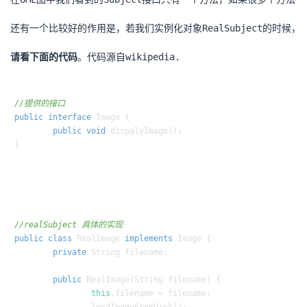
还有一个比较好的作用是，若我们实例化对象RealSubject的时候，每
请看下面的代码
。代码源自wikipedia.
//提供的接口
public
interface
Image
 {

public
void
dispalyImage
()
;

//realSubject 具体的实现
public
class
RealImage
implements
Image
 {

private
 String filename;

public
RealImage
(String filename)
 {

this
.filename = filename;
