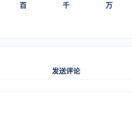
百
千
万
发送评论