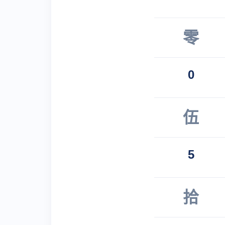
零
0
伍
5
拾