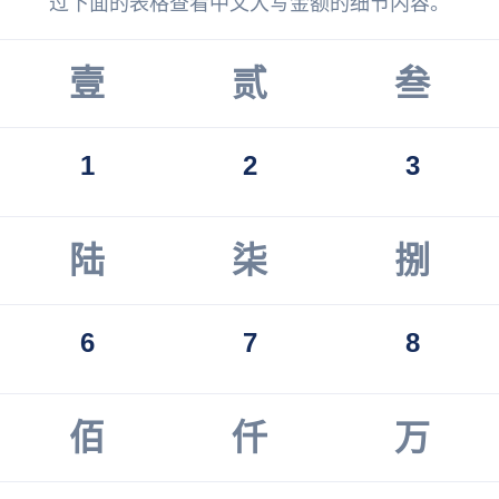
过下面的表格查看中文大写金额的细节内容。
壹
贰
叁
1
2
3
陆
柒
捌
6
7
8
佰
仟
万