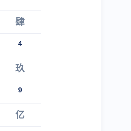
肆
4
玖
9
亿