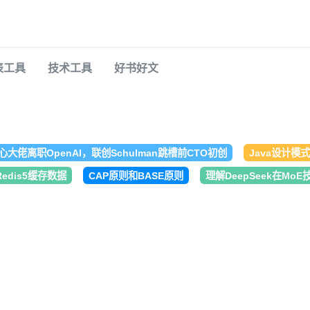
表工具
技术工具
好书好文
核心大佬离职OpenAI，联创Schulman跳槽前CTO初创
Java设计模
：Redis5缓存数据
CAP原则和BASE原则
理解DeepSeek在M