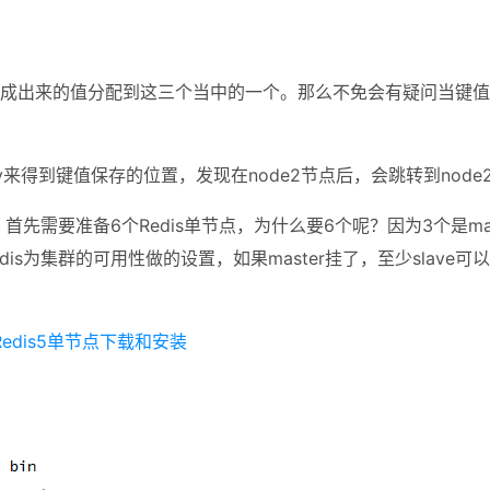
生成出来的值分配到这三个当中的一个。那么不免会有疑问当键值被
ey来得到键值保存的位置，发现在node2节点后，会跳转到node
要准备6个Redis单节点，为什么要6个呢？因为3个是master
is为集群的可用性做的设置，如果master挂了，至少slave可以
Redis5单节点下载和安装