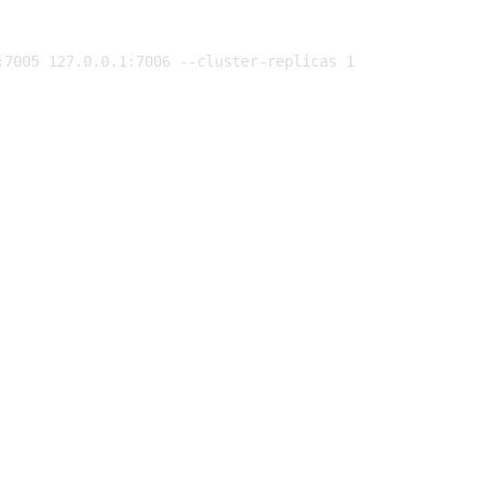
:7005 127.0.0.1:7006 --cluster-replicas 1