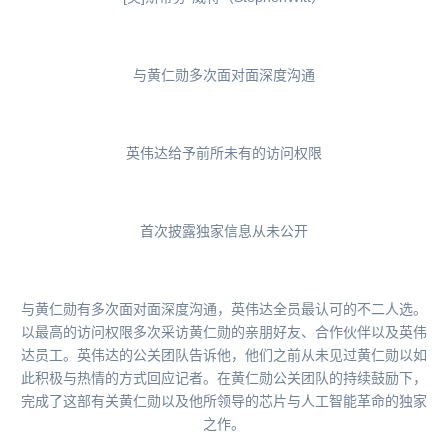
与黄仁勋多次面对面深度沟通
英伟达给予前所未有的访问权限
首次披露独家信息从未公开
与黄仁勋有多次面对面深度沟通，英伟达全员最认可的不二人选。
以最高的访问权限多次采访黄仁勋的亲朋好友、合作伙伴以及英伟
达员工。英伟达的公关团队告诉他，他们之前从未见过黄仁勋以如
此积极与热情的方式回应记者。在黄仁勋公关团队的持续鼓励下，
完成了这部有关黄仁勋以及他所领导的芯片与人工智能革命的独家
之作。