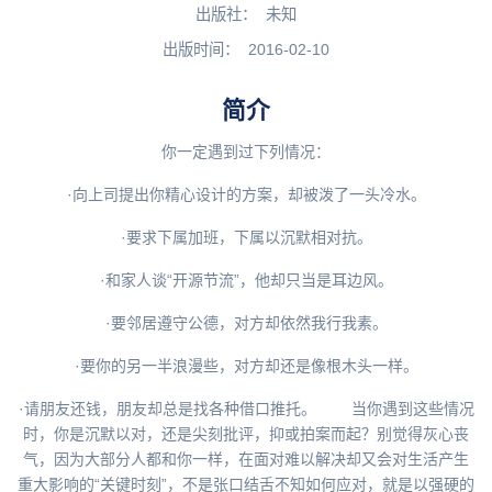
出版社：
未知
出版时间：
2016-02-10
简介
你一定遇到过下列情况：
·向上司提出你精心设计的方案，却被泼了一头冷水。
·要求下属加班，下属以沉默相对抗。
·和家人谈“开源节流”，他却只当是耳边风。
·要邻居遵守公德，对方却依然我行我素。
·要你的另一半浪漫些，对方却还是像根木头一样。
·请朋友还钱，朋友却总是找各种借口推托。 当你遇到这些情况
时，你是沉默以对，还是尖刻批评，抑或拍案而起？别觉得灰心丧
气，因为大部分人都和你一样，在面对难以解决却又会对生活产生
重大影响的“关键时刻”，不是张口结舌不知如何应对，就是以强硬的