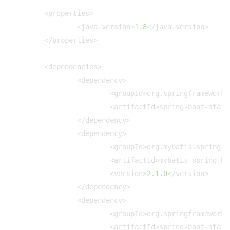
	<properties>

		<java.version>
1.8
</java.version>

	</properties>

	<dependencies>

		<dependency>

			<groupId>org.springframework.boot</groupId>

			<artifactId>spring-boot-starter-jdbc</artifactId>

		</dependency>

		<dependency>

			<groupId>org.mybatis.spring.boot</groupId>

			<artifactId>mybatis-spring-boot-starter</artifactId>

			<version>
2.1
.0
</version>

		</dependency>

		<dependency>

			<groupId>org.springframework.boot</groupId>

			<artifactId>spring-boot-starter-web</artifactId>
