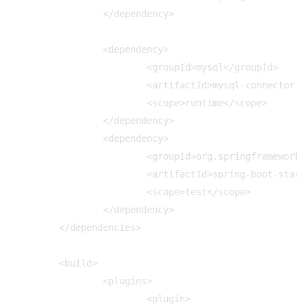
		</dependency>

		<dependency>

			<groupId>mysql</groupId>

			<artifactId>mysql-connector-java</artifactId>

			<scope>runtime</scope>

		</dependency>

		<dependency>

			<groupId>org.springframework.boot</groupId>

			<artifactId>spring-boot-starter-test</artifactId>

			<scope>test</scope>

		</dependency>

	</dependencies>

	<build>

		<plugins>

			<plugin>
