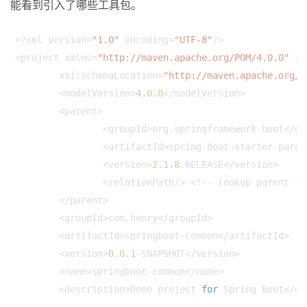
能看到引入了哪些工具包。
<?xml version=
"1.0"
 encoding=
"UTF-8"
?>

<project xmlns=
"http://maven.apache.org/POM/4.0.0"
 xm
	xsi:schemaLocation=
"http://maven.apache.org/P
	<modelVersion>
4.0
.0
</modelVersion>

	<parent>

		<groupId>org.springframework.boot</groupId>

		<artifactId>spring-boot-starter-parent</artifactId>

		<version>
2.1
.8
.RELEASE</version>

		<relativePath/> <!-- lookup parent from repository -->

	</parent>

	<groupId>com.henry</groupId>

	<artifactId>springboot-common</artifactId>

	<version>
0.0
.1
-SNAPSHOT</version>

	<name>springboot-common</name>

	<description>Demo project 
for
 Spring Boot</de