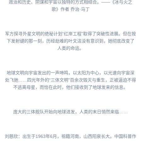
政治和历史、阴谋和宇宙以独特的方式相结合。——《冰与火之
歌》作者 乔治·马丁
军方探寻外星文明的绝秘计划“红岸工程”取得了突破性进展。但在按
下发射键的那一刻，历经劫难的叶文洁没有意识到，她彻底改变了
人类的命运。
地球文明向宇宙发出的一声啼鸣，以太阳为中心，以光速向宇宙深
处飞驰……四光年外的“三体文明”百余次毁灭与重生，正被逼迫不得
不逃离母星，而恰在此时，他们接收到了地球发来的信息。
庞大的三体舰队开始向地球进发，人类的末日悄然来临……
刘慈欣：出生于1963年6月，祖籍河南，山西阳泉长大。中国科普作