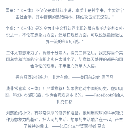
雷军：“《三体》不仅仅是本科幻小说，本质上是哲学书，主要讲宇
宙社会学，其中提到的黑暗森林、降维攻击尤其深刻。”
李淼：“《三体》是迄今为止中文科幻界出现的最有影响力的科幻小
说之一，不论在想象力方面，还是在规模方面，可以说是最接近世
界一流的科幻小说。”
三体太有想象力了，背景十分宏大。看完三体之后，我觉得当个美
国总统和浩瀚的宇宙相比实在太渺小了，毕竟每天处理的都是和国
会争论的琐事，不用担心外星人入侵。
拥有狂野的想象力，非常有趣。——美国前总统 奥巴马
我非常喜欢《三体》！严重推荐！如果你也对中国的历史、虚幻现
实、科幻小说感兴趣，你也会喜欢这本书的。——FaceBook创始人
扎克伯格
刘慈欣的小说，有非常深厚的修养和准备。他利用深厚的科学知识
作为想象力的基础，把人间的生活、想象的生活融合在一起，产生
了独特的趣味。——诺贝尔文学奖获得者 莫言