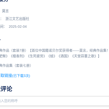
莫言
：
浙江文艺出版社
间：
2025-02-04
介
典作品（套装7册）【首位中国籍诺贝尔奖获得者——莫言，经典作品集
肥臀》《檀香刑》《生死疲劳》《蛙》《酒国》《天堂蒜薹之歌》】
典作品集（套装七册）
获取链接
(已下载3次)
送评论