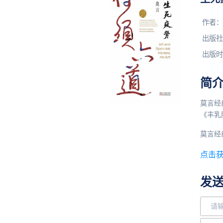
作者：
出版社
出版时
简
莫言经
《丰乳
莫言经
点击
发